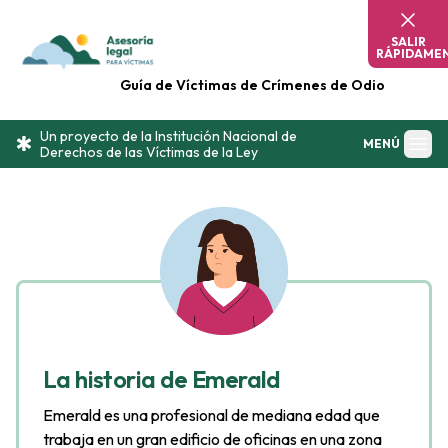
Omitir contenido
SALIR
RÁPIDAME
Guía de Víctimas de Crímenes de Odio
Un proyecto de la Institución Nacional de
MENÚ
Derechos de las Víctimas de la Ley
La historia de Emerald
Emerald es una profesional de mediana edad que
trabaja en un gran edificio de oficinas en una zona