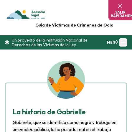
Omitir contenido
SALIR
RÁPIDAME
Guía de Víctimas de Crímenes de Odio
Un proyecto de la Institución Nacional de
MENÚ
Derechos de las Víctimas de la Ley
La historia de Gabrielle
Gabrielle, que se identifica como negra y trabaja en
un empleo público, la ha pasado mal en el trabajo