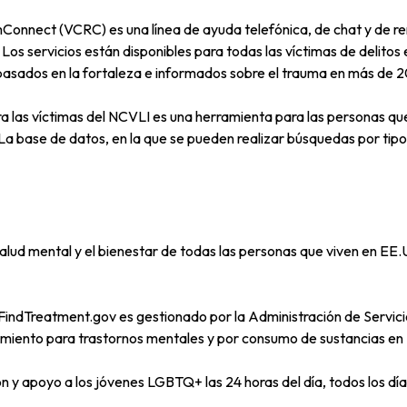
Connect (VCRC) es una línea de ayuda telefónica, de chat y de rem
 Los servicios están disponibles para todas las víctimas de delitos
s basados en la fortaleza e informados sobre el trauma en más de 2
a las víctimas del NCVLI es una herramienta para las personas q
 La base de datos, en la que se pueden realizar búsquedas por tipo
ud mental y el bienestar de todas las personas que viven en EE.UU.
FindTreatment.gov es gestionado por la Administración de Servic
iento para trastornos mentales y por consumo de sustancias en Est
 y apoyo a los jóvenes LGBTQ+ las 24 horas del día, todos los días 