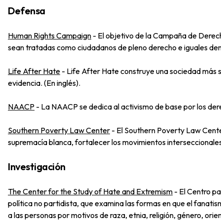
Defensa
Human Rights Campaign
-
El objetivo de la Campaña de Derech
sean tratadas como ciudadanos de pleno derecho e iguales dentr
Life After Hate
-
Life After Hate construye una sociedad más s
evidencia. (En inglés).
NAACP
-
La NAACP se dedica al activismo de base por los derecho
Southern Poverty Law Center
-
El Southern Poverty Law Center 
supremacía blanca, fortalecer los movimientos interseccionales
Investigación
The Center for the Study of Hate and Extremism
-
El Centro pa
política no partidista, que examina las formas en que el fanati
a las personas por motivos de raza, etnia, religión, género, orie