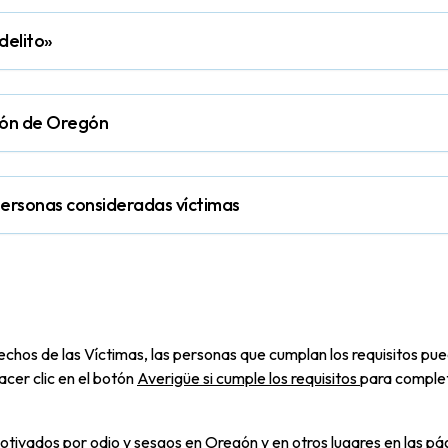
delito»
ación de Oregón
personas consideradas víctimas
hos de las Víctimas, las personas que cumplan los requisitos pu
cer clic en el botón
Averigüe si cumple los requisitos
para complet
motivados por odio y sesgos en Oregón y en otros lugares en las p